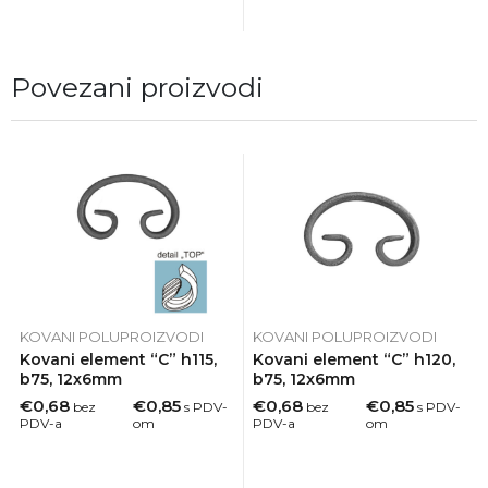
Povezani proizvodi
KOVANI POLUPROIZVODI
KOVANI POLUPROIZVODI
Kovani element “C” h115,
Kovani element “C” h120,
b75, 12x6mm
b75, 12x6mm
€0,68
€0,85
€0,68
€0,85
bez
s PDV-
bez
s PDV-
PDV-a
om
PDV-a
om