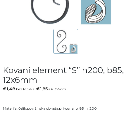
Kovani element “S” h200, b85,
12x6mm
€1,48
€1,85
bez PDV-a
s PDV-om
Materijal:čelik,površinska obrada:prirodna, b: 85, h: 200