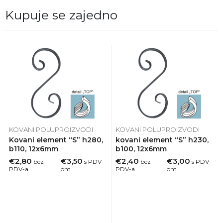
Kupuje se zajedno
KOVANI POLUPROIZVODI
KOVANI POLUPROIZVODI
Kovani element “S” h280,
kovani element “S” h230,
b110, 12x6mm
b100, 12x6mm
€2,80
€3,50
€2,40
€3,00
bez
s PDV-
bez
s PDV-
PDV-a
om
PDV-a
om