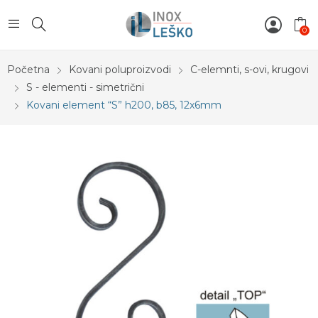
0
Početna
Kovani poluproizvodi
C-elemnti, s-ovi, krugovi
S - elementi - simetrični
Kovani element “S” h200, b85, 12x6mm