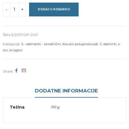
DODAJ U KOŠARICU
Šifra
E/203TOP-200
Kategorije:
S - elementi - simetrični
,
Kovani poluproizvodi
,
C-elemnti, s-
ovi, krugovi
Share
DODATNE INFORMACIJE
Težina
310 g